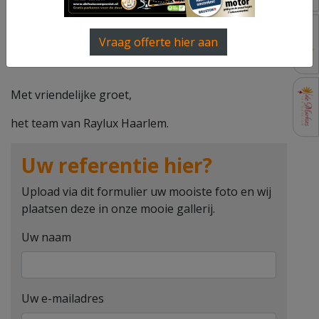
info@dehuiscomponist.nl
of uploaden via het
formulier op deze pagina.
Vraag offerte hier aan
Uw reactie wordt meer dan gewaardeerd.
Met vriendelijke groet,
het team van Raylux Haarlem.
Uw referentie hier?
Upload via dit formulier uw mooiste foto en wij
plaatsen deze in onze mooie gallerij.
Uw naam
Uw e-mailadres