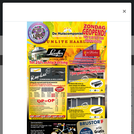
×
Nergens voordeliger
HOME
CONTACT
OFFERTE AANVRAGEN
MENU
Referenties
Geachte klant,
Raylux Haarlem nodigt u van harte uit om uw
aangeschafte Raylux product naar ons te mailen.
Wij plaatsen uw foto(s) zodat hier een mooi
overzicht komt te staan.
U kunt uw foto(s) mailen naar